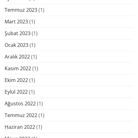
Temmuz 2023
(1)
Mart 2023
(1)
Şubat 2023
(1)
Ocak 2023
(1)
Aralık 2022
(1)
Kasım 2022
(1)
Ekim 2022
(1)
Eylül 2022
(1)
Ağustos 2022
(1)
Temmuz 2022
(1)
Haziran 2022
(1)