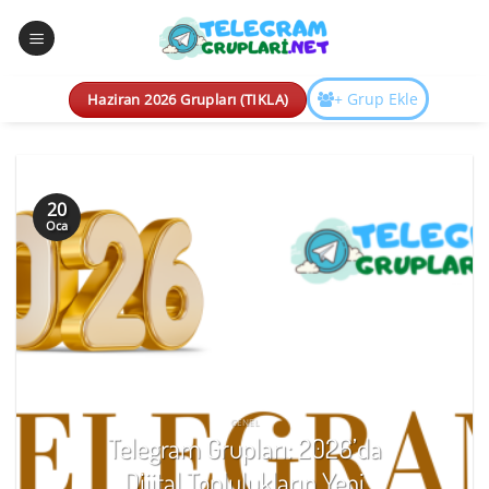
İçeriğe
atla
+ Grup Ekle
Haziran 2026 Grupları (TIKLA)
20
Oca
GENEL
Telegram Grupları: 2026’da
Dijital Toplulukların Yeni