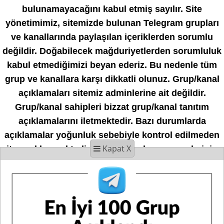
bulunamayacağını kabul etmiş sayılır. Site
yönetimimiz, sitemizde bulunan Telegram grupları
ve kanallarında paylaşılan içeriklerden sorumlu
değildir. Doğabilecek mağduriyetlerden sorumluluk
kabul etmediğimizi beyan ederiz. Bu nedenle tüm
grup ve kanallara karşı dikkatli olunuz. Grup/kanal
açıklamaları sitemiz adminlerine ait değildir.
Grup/kanal sahipleri bizzat grup/kanal tanıtım
açıklamalarını iletmektedir. Bazı durumlarda
açıklamalar yoğunluk sebebiyle kontrol edilmeden
Kapat X
siteye eklenmektedir. Hiçbir kanal ve grup adminine
veya üyelerine güvenerek maddi veya manevi
destek olmamanızı tavsiye ederiz. Doğabilecek her
türlü mağduriyette site yönetimimiz sorumluluk
kabul etmediğini bildiririz.