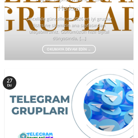
Merkezi
Öncelikle güncellenen 2026 en iyi gruplar
listesine sitemizin ana sayfasından
ulaşabilirsiniz. Günümüzün hızlı dijital
dünyasında, [...]
OKUMAYA DEVAM EDIN
→
27
Eki