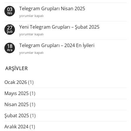
Mayıs
Yeni
2025
Telegram Grupları Nisan 2025
03
Merkezi
En
Nis
için
Telegram
yorumlar kapalı
İyileri
Grupları
için
Nisan
Yeni Telegram Grupları – Şubat 2025
27
2025
Şub
Yeni
yorumlar kapalı
için
Telegram
Grupları
Telegram Grupları – 2024 En İyileri
18
–
Ara
Telegram
yorumlar kapalı
Şubat
Grupları
2025
–
için
ARŞIVLER
2024
En
İyileri
Ocak 2026
(1)
için
Mayıs 2025
(1)
Nisan 2025
(1)
Şubat 2025
(1)
Aralık 2024
(1)