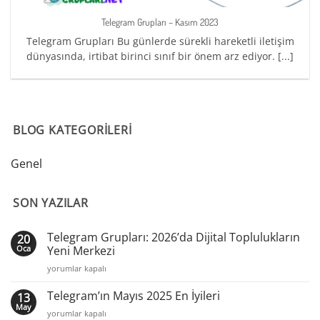
Telegram Grupları – Kasım 2023
Telegram Grupları Bu günlerde sürekli hareketli iletişim
dünyasında, irtibat birinci sınıf bir önem arz ediyor. [...]
BLOG KATEGORILERI
Genel
SON YAZILAR
Telegram Grupları: 2026’da Dijital Toplulukların
20
Oca
Yeni Merkezi
Telegram
yorumlar kapalı
Grupları:
2026’da
Telegram’ın Mayıs 2025 En İyileri
13
Dijital
May
Telegram’ın
yorumlar kapalı
Toplulukların