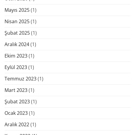
Mayıs 2025
(1)
Nisan 2025
(1)
Şubat 2025
(1)
Aralık 2024
(1)
Ekim 2023
(1)
Eylül 2023
(1)
Temmuz 2023
(1)
Mart 2023
(1)
Şubat 2023
(1)
Ocak 2023
(1)
Aralık 2022
(1)