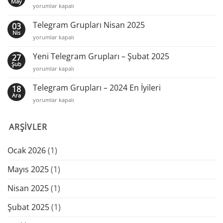
May
Telegram’ın
yorumlar kapalı
Toplulukların
Mayıs
Yeni
2025
Telegram Grupları Nisan 2025
03
Merkezi
En
Nis
için
Telegram
yorumlar kapalı
İyileri
Grupları
için
Nisan
Yeni Telegram Grupları – Şubat 2025
27
2025
Şub
Yeni
yorumlar kapalı
için
Telegram
Grupları
Telegram Grupları – 2024 En İyileri
18
–
Ara
Telegram
yorumlar kapalı
Şubat
Grupları
2025
–
için
ARŞIVLER
2024
En
İyileri
Ocak 2026
(1)
için
Mayıs 2025
(1)
Nisan 2025
(1)
Şubat 2025
(1)