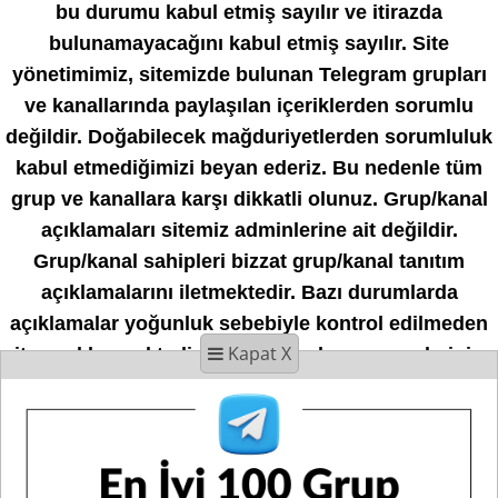
bu durumu kabul etmiş sayılır ve itirazda
bulunamayacağını kabul etmiş sayılır. Site
yönetimimiz, sitemizde bulunan Telegram grupları
ve kanallarında paylaşılan içeriklerden sorumlu
değildir. Doğabilecek mağduriyetlerden sorumluluk
kabul etmediğimizi beyan ederiz. Bu nedenle tüm
grup ve kanallara karşı dikkatli olunuz. Grup/kanal
açıklamaları sitemiz adminlerine ait değildir.
Grup/kanal sahipleri bizzat grup/kanal tanıtım
açıklamalarını iletmektedir. Bazı durumlarda
açıklamalar yoğunluk sebebiyle kontrol edilmeden
Kapat X
siteye eklenmektedir. Hiçbir kanal ve grup adminine
veya üyelerine güvenerek maddi veya manevi
destek olmamanızı tavsiye ederiz. Doğabilecek her
türlü mağduriyette site yönetimimiz sorumluluk
kabul etmediğini bildiririz.