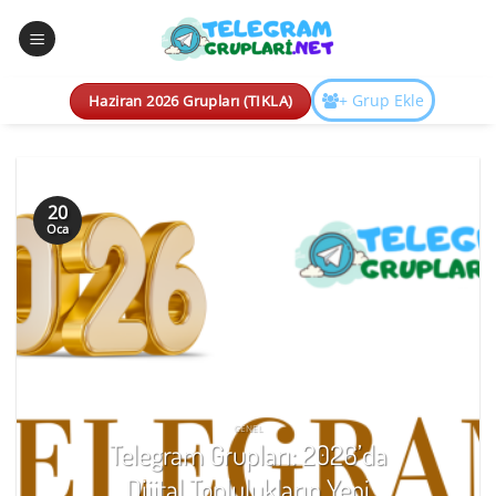
İçeriğe
atla
+ Grup Ekle
Haziran 2026 Grupları (TIKLA)
20
Oca
GENEL
Telegram Grupları: 2026’da
Dijital Toplulukların Yeni