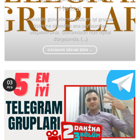
Merkezi
Öncelikle güncellenen 2026 en iyi gruplar
listesine sitemizin ana sayfasından
ulaşabilirsiniz. Günümüzün hızlı dijital
dünyasında, [...]
OKUMAYA DEVAM EDIN
→
03
Ara