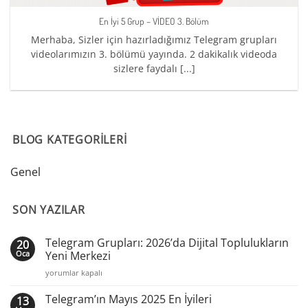
En İyi 5 Grup – VİDEO 3. Bölüm
Merhaba, Sizler için hazırladığımız Telegram grupları
videolarımızın 3. bölümü yayında. 2 dakikalık videoda
sizlere faydalı [...]
BLOG KATEGORILERI
Genel
SON YAZILAR
Telegram Grupları: 2026’da Dijital Toplulukların
20
Oca
Yeni Merkezi
Telegram
yorumlar kapalı
Grupları:
2026’da
Telegram’ın Mayıs 2025 En İyileri
13
Dijital