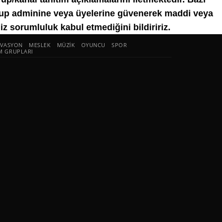
grup adminine veya üyelerine güvenerek maddi veya
 sorumluluk kabul etmediğini bildiririz.
VASYON
MESLEK
MÜZIK
OYUNCU
SPOR
IM GRUPLARI