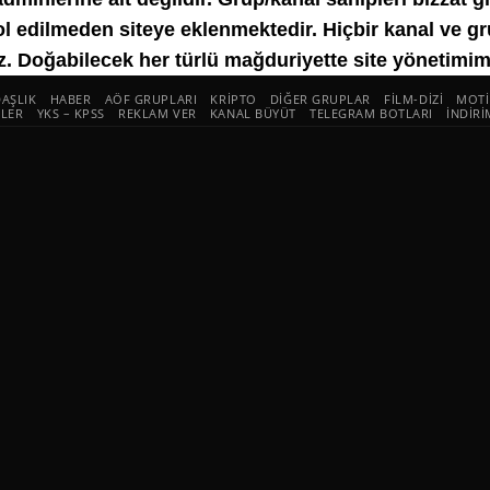
l edilmeden siteye eklenmektedir. Hiçbir kanal ve 
. Doğabilecek her türlü mağduriyette site yönetimimiz
AŞLIK
HABER
AÖF GRUPLARI
KRIPTO
DIĞER GRUPLAR
FILM-DIZI
MOTI
LER
YKS – KPSS
REKLAM VER
KANAL BÜYÜT
TELEGRAM BOTLARI
İNDIR