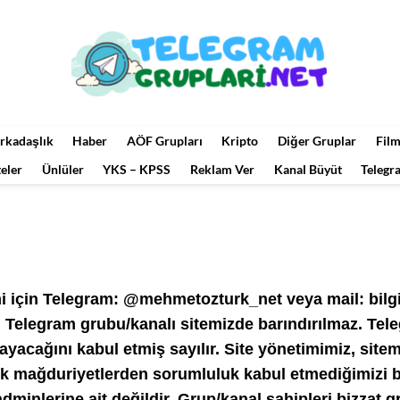
rkadaşlık
Haber
AÖF Grupları
Kripto
Diğer Gruplar
Film
teler
Ünlüler
YKS – KPSS
Reklam Ver
Kanal Büyüt
Telegr
imi için Telegram: @mehmetozturk_net veya mail: bilg
Telegram grubu/kanalı sitemizde barındırılmaz. Tel
ayacağını kabul etmiş sayılır. Site yönetimimiz, site
cek mağduriyetlerden sorumluluk kabul etmediğimizi b
dminlerine ait değildir. Grup/kanal sahipleri bizzat g