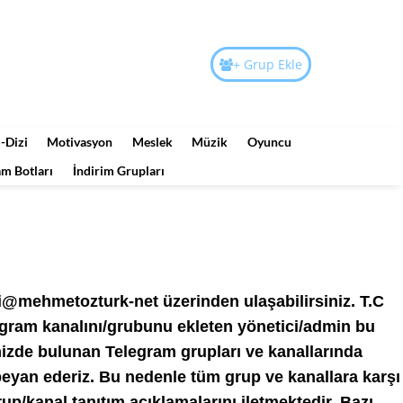
+ Grup Ekle
-Dizi
Motivasyon
Meslek
Müzik
Oyuncu
am Botları
İndirim Grupları
i@mehmetozturk-net üzerinden ulaşabilirsiniz. T.C
egram kanalını/grubunu ekleten yönetici/admin bu
mizde bulunan Telegram grupları ve kanallarında
eyan ederiz. Bu nedenle tüm grup ve kanallara karşı
rup/kanal tanıtım açıklamalarını iletmektedir. Bazı