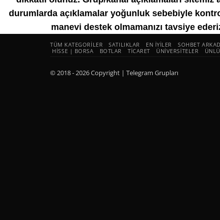
durumlarda açıklamalar yoğunluk sebebiyle kontro
manevi destek olmamanızı tavsiye ederiz
TÜM KATEGORILER
SATILIKLAR
EN İYILER
SOHBET ARKAD
HISSE | BORSA
BOTLAR
TICARET
ÜNIVERSITELER
ÜNLÜ
© 2018 - 2026 Copyright | Telegram Grupları