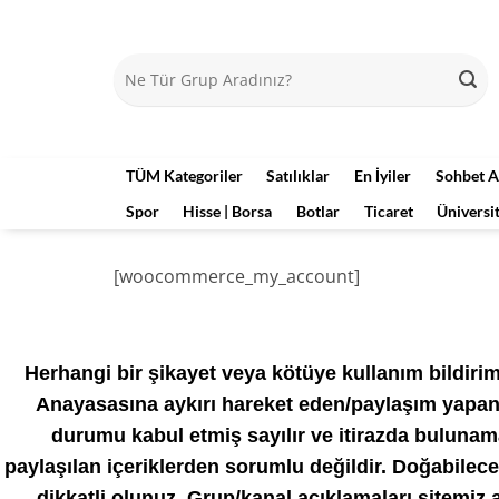
İçeriğe
atla
TÜM Kategoriler
Satılıklar
En İyiler
Sohbet A
Spor
Hisse | Borsa
Botlar
Ticaret
Üniversi
[woocommerce_my_account]
Herhangi bir şikayet veya kötüye kullanım bildir
Anayasasına aykırı hareket eden/paylaşım yapan 
durumu kabul etmiş sayılır ve itirazda bulunam
paylaşılan içeriklerden sorumlu değildir. Doğabile
dikkatli olunuz. Grup/kanal açıklamaları sitemiz a